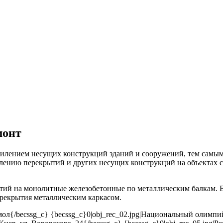
монт
илением несущих конструкций зданий и сооружений, тем самым 
силению перекрытий и других несущих конструкций на объектах
тий на монолитные железобетонные по металлическим балкам. 
рекрытия металлическим каркасом.
аймол{/becssg_c} {becssg_c}0|obj_rec_02.jpg|Национальный олимп