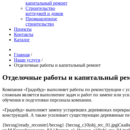
капитальный ремонт
Строительство
коттеджей и домов
Промышленное
строительство
Проекты
Контакты
Каталог
Главная
/
Наши услуги
/
Отделочные работы и капитальный ремонт
Отделочные работы и капитальный ре
Компания «Градобуд» выполняет работы по реконструкции с ус
сложным является выполнение задач и работ по замене или у
обучения и подготовки персонала компании.
«Градобуд» выполняет замену устаревших деревянных перекры
конструкций. А также усиливает существующие деревянные пе
{becssg}ready_reconstr{/becssg} {becssg_c}0|obj_rec_01.jpg|Ск