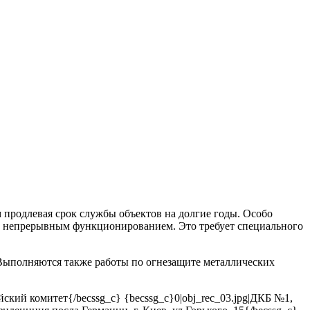
продлевая срок службы объектов на долгие годы. Особо
 с непрерывным функционированием. Это требует специального
Выполняются также работы по огнезащите металлических
ийский комитет{/becssg_c} {becssg_c}0|obj_rec_03.jpg|ДКБ №1,