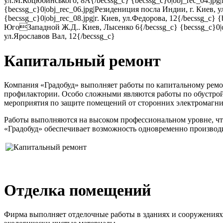
ул.М.Коцюбинського, 8А{/becssg_c} {becssg_c}0|obj_rec_04.jpg|К
{becssg_c}0|obj_rec_06.jpg|Резидениция посла Индии, г. Киев, у
{becssg_c}0|obj_rec_08.jpg|г. Киев, ул.Федорова, 12{/becssg_c}
ЮгоЗападной Ж.Д.. Киев, Лысенко 6{/becssg_c} {becssg_c}0|ob
ул.Ярославов Вал, 12{/becssg_c}
Капитальный ремонт
Компания «Градобуд» выполняет работы по капитальному ремон
профилактории. Особо сложными являются работы по обустрой
мероприятия по защите помещений от сторонних электромагни
Работы выполняются на высоком профессиональном уровне, чт
«Градобуд» обеспечивает возможность одновременно производит
Отделка помещений
Фирма выполняет отделочные работы в зданиях и сооружениях 