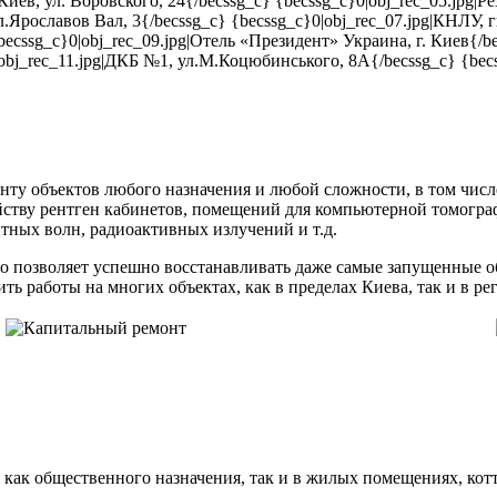
иев, ул. Воровского, 24{/becssg_c} {becssg_c}0|obj_rec_05.jpg|Р
л.Ярославов Вал, 3{/becssg_c} {becssg_c}0|obj_rec_07.jpg|КНЛУ, г
 {becssg_c}0|obj_rec_09.jpg|Отель «Президент» Украина, г. Киев{
j_rec_11.jpg|ДКБ №1, ул.М.Коцюбинського, 8А{/becssg_c} {becss
ту объектов любого назначения и любой сложности, в том числ
ству рентген кабинетов, помещений для компьютерной томогра
тных волн, радиоактивных излучений и т.д.
о позволяет успешно восстанавливать даже самые запущенные о
ь работы на многих объектах, как в пределах Киева, так и в ре
как общественного назначения, так и в жилых помещениях, кот