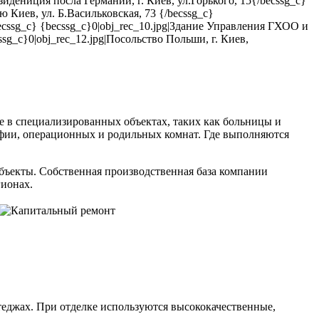
езидениция посла Германии, г. Киев, ул.Горького, 15{/becssg_c}
ю Киев, ул. Б.Васильковская, 73 {/becssg_c}
/becssg_c} {becssg_c}0|obj_rec_10.jpg|Здание Управления ГХОО и
g_c}0|obj_rec_12.jpg|Посольство Польши, г. Киев,
е в специализированных объектах, таких как больницы и
фии, операционных и родильных комнат. Где выполняются
бъекты. Собственная производственная база компании
гионах.
теджах. При отделке используются высококачественные,